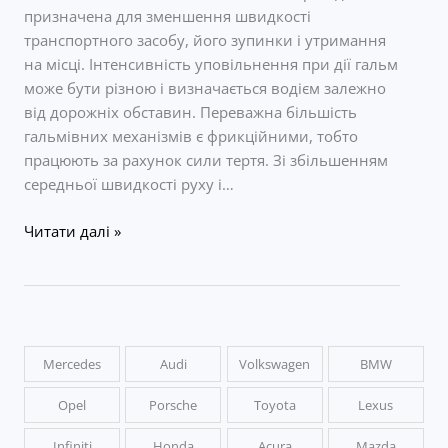
призначена для зменшення швидкості
транспортного засобу, його зупинки і утримання
на місці. Інтенсивність уповільнення при дії гальм
може бути різною і визначається водієм залежно
від дорожніх обставин. Переважна більшість
гальмівних механізмів є фрикційними, тобто
працюють за рахунок сили тертя. Зі збільшенням
середньої швидкості руху і…
Ремонт
Читати далі »
гальмівної
системи
автомобіля
Mercedes
Audi
Volkswagen
BMW
Opel
Porsche
Toyota
Lexus
Infiniti
Honda
Acura
Mazda