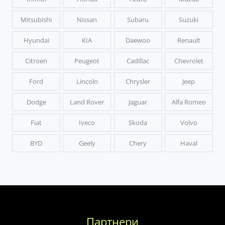
Mitsubishi
Nissan
Subaru
Suzuki
Hyundai
KIA
Daewoo
Renault
Citroen
Peugeot
Cadillac
Chevrolet
Ford
Lincoln
Chrysler
Jeep
Dodge
Land Rover
Jaguar
Alfa Romeo
Fiat
Iveco
Skoda
Volvo
BYD
Geely
Chery
Haval
Партнери