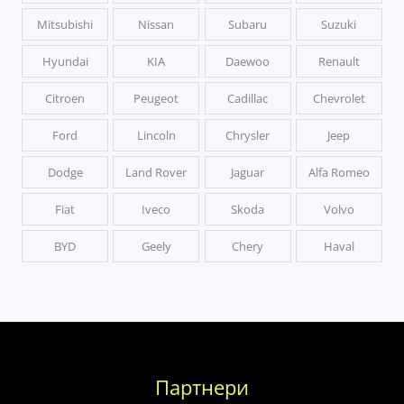
Mitsubishi
Nissan
Subaru
Suzuki
Hyundai
KIA
Daewoo
Renault
Citroen
Peugeot
Cadillac
Chevrolet
Ford
Lincoln
Chrysler
Jeep
Dodge
Land Rover
Jaguar
Alfa Romeo
Fiat
Iveco
Skoda
Volvo
BYD
Geely
Chery
Haval
Партнери