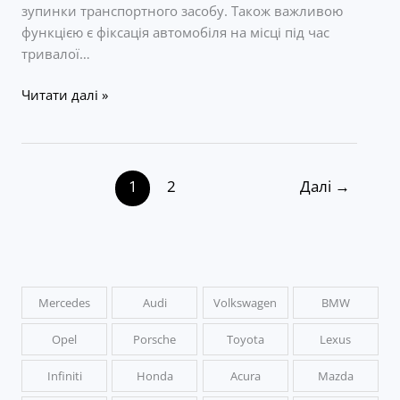
зупинки транспортного засобу. Також важливою
функцією є фіксація автомобіля на місці під час
тривалої…
Діагностика
Читати далі »
гальмівної
системи
автомобіля
1
2
Далі
→
Mercedes
Audi
Volkswagen
BMW
Opel
Porsche
Toyota
Lexus
Infiniti
Honda
Acura
Mazda