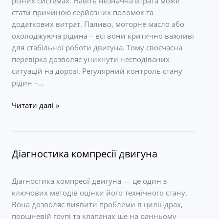
різних системах. Навіть незначна втрата може
стати причиною серйозних поломок та
додаткових витрат. Паливо, моторне масло або
охолоджуюча рідина – всі вони критично важливі
для стабільної роботи двигуна. Тому своєчасна
перевірка дозволяє уникнути несподіваних
ситуацій на дорозі. Регулярний контроль стану
рідин –…
Діагностика
Читати далі »
підтікання
рідин
автомобіля
Діагностика компресії двигуна
Діагностика компресії двигуна — це один з
ключових методів оцінки його технічного стану.
Вона дозволяє виявити проблеми в циліндрах,
поршневій групі та клапанах ще на ранньому