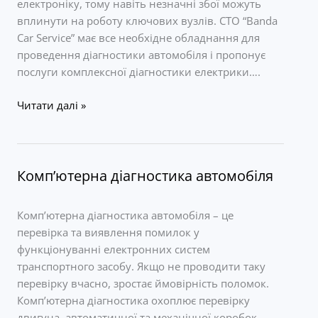
електроніку, тому навіть незначні збої можуть
вплинути на роботу ключових вузлів. СТО “Banda
Car Service” має все необхідне обладнання для
проведення діагностики автомобіля і пропонує
послуги комплексної діагностики електрики….
Діагностика
Читати далі »
електрики
автомобіля
Комп’ютерна діагностика автомобіля
Комп’ютерна діагностика автомобіля – це
перевірка та виявлення помилок у
функціонуванні електронних систем
транспортного засобу. Якщо не проводити таку
перевірку вчасно, зростає ймовірність поломок.
Комп’ютерна діагностика охоплює перевірку
двигуна, автоматичної та механічної коробок