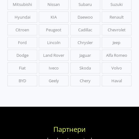
Mitsubishi
Nissan
Subaru
Suzuki
Hyundai
KIA
Daewoo
Renault
Citroen
Peugeot
Cadillac
Chevrolet
Ford
Lincoln
Chrysler
Jeep
Dodge
Land Rover
Jaguar
Alfa Romeo
Fiat
Iveco
Skoda
Volvo
BYD
Geely
Chery
Haval
Партнери