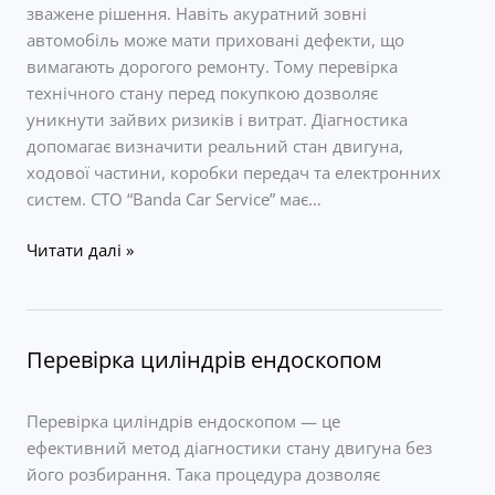
зважене рішення. Навіть акуратний зовні
автомобіль може мати приховані дефекти, що
вимагають дорогого ремонту. Тому перевірка
технічного стану перед покупкою дозволяє
уникнути зайвих ризиків і витрат. Діагностика
допомагає визначити реальний стан двигуна,
ходової частини, коробки передач та електронних
систем. СТО “Banda Car Service” має…
Діагностика
Читати далі »
автомобіля
перед
покупкою
Перевірка циліндрів ендоскопом
Перевірка циліндрів ендоскопом — це
ефективний метод діагностики стану двигуна без
його розбирання. Така процедура дозволяє