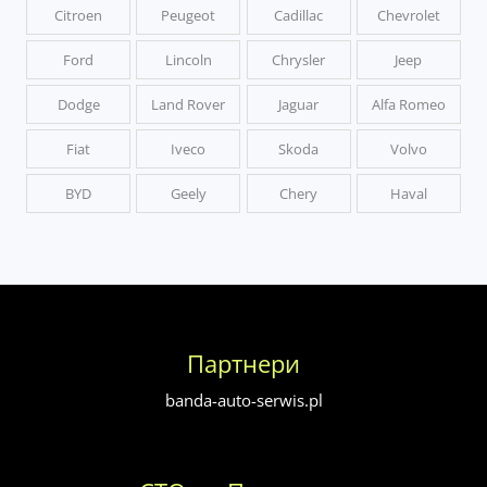
Citroen
Peugeot
Cadillac
Chevrolet
Ford
Lincoln
Chrysler
Jeep
Dodge
Land Rover
Jaguar
Alfa Romeo
Fiat
Iveco
Skoda
Volvo
BYD
Geely
Chery
Haval
Партнери
banda-auto-serwis.pl