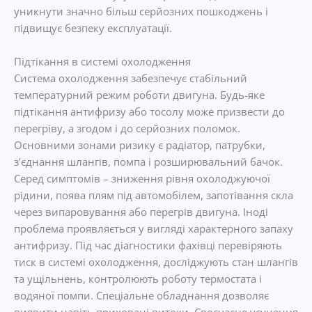
уникнути значно більш серйозних пошкоджень і
підвищує безпеку експлуатації.
Підтікання в системі охолодження
Система охолодження забезпечує стабільний
температурний режим роботи двигуна. Будь-яке
підтікання антифризу або тосолу може призвести до
перегріву, а згодом і до серйозних поломок.
Основними зонами ризику є радіатор, патрубки,
з’єднання шлангів, помпа і розширювальний бачок.
Серед симптомів – зниження рівня охолоджуючої
рідини, поява плям під автомобілем, запотівання скла
через випаровування або перегрів двигуна. Іноді
проблема проявляється у вигляді характерного запаху
антифризу. Під час діагностики фахівці перевіряють
тиск в системі охолодження, досліджують стан шлангів
та ущільнень, контролюють роботу термостата і
водяної помпи. Спеціальне обладнання дозволяє
виявити навіть приховані витоки. Своєчасне усунення