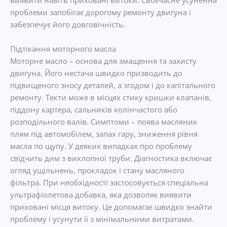
проблеми запобігає дорогому ремонту двигуна і
забезпечує його довговічність.
Підтікання моторного масла
Моторне масло – основа для змащення та захисту
двигуна. Його нестача швидко призводить до
підвищеного зносу деталей, а згодом і до капітального
ремонту. Текти може в місцях стику кришки клапанів,
піддону картера, сальників колінчастого або
розподільного валів. Симптоми – поява масляних
плям під автомобілем, запах гару, зниження рівня
масла по щупу. У деяких випадках про проблему
свідчить дим з вихлопної труби. Діагностика включає
огляд ущільнень, прокладок і стану масляного
фільтра. При необхідності застосовується спеціальна
ультрафіолетова добавка, яка дозволяє виявити
приховані місця витоку. Це допомагає швидко знайти
проблему і усунути її з мінімальними витратами.