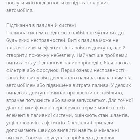
послуги якісної діагностики підтікання рідин
автомобіля.
Підтікання в паливній системі
Паливна система є однією з найбільш чутливих до
будь-яких несправностей. Витік палива може не
тільки знизити ефективність роботи двигуна, але й
створити пожежну небезпеку. Найчастіше проблеми
виникають у з’єднаннях паливопроводів, біля насоса,
фільтрів або форсунок. Перші ознаки несправності –
запах бензину або дизельного палива, поява плям під
автомобілем або підвищена витрата палива. У деяких
випадках двигун починає працювати нестабільно,
втрачає потужність або важче запускається. Для точної
діагностики фахівці перевіряють герметичність всіх
елементів паливної системи, оцінюють стан шлангів,
ущільнювачів та фітингів. Спеціальні прилади
допомагають швидко виявити навіть мінімальні
витоки. Своєчасно усунена проблема дозволяє