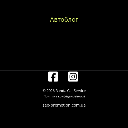
Автоблог
Заміна масла в коробці передач
Заміна паливного фільтра
Заміна повітряного фільтра
© 2026 Banda Car Service
Політика конфіденційності
seo-promotion.com.ua