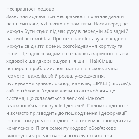
Несправності ходової
Зазвичай ходова при несправності починає давати
певні сигнали, які важко не помітити. Насамперед це
можуть бути стуки під час руху в передній або задній
частині автомобіля. Про несправність вузлів ходової
можуть свідчити крени, розгойдування корпусу та
інше. Ще однією видимою ознакою аварійного стану
ходової є швидке зношування шин. Найбільш
поширені проблеми, пов’язані з підвіскою: зміна
геометрії важелів, збій розвалу-сходження,
руйнування кульових опор, важелів, ШРКШ (“шрусів”),
сайлентблоків. Ходова частина автомобіля – це
система, що складається з великої кількості
взаємопов’язаних вузлів і деталей. Поломка одного з
них часто призводить до пошкодження і деформації
інших. Тому ремонт ходової частини має проводитися
комплексно. Після ремонту ходової обов’язково
виконується регулювання розвалу-сходження.