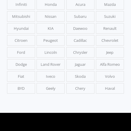
Infiniti
Honda
Acura
Mazda
Mitsubishi
Nissan
Subaru
Suzuki
Hyundai
KIA
Daewoo
Renault
Citroen
Peugeot
Cadillac
Chevrolet
Ford
Lincoln
Chrysler
Jeep
Dodge
Land Rover
Jaguar
Alfa Romeo
Fiat
Iveco
Skoda
Volvo
BYD
Geely
Chery
Haval